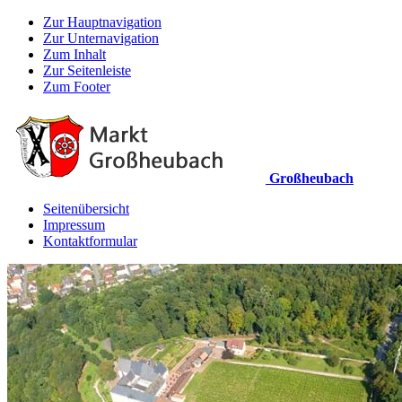
Zur Hauptnavigation
Zur Unternavigation
Zum Inhalt
Zur Seitenleiste
Zum Footer
Großheubach
Seitenübersicht
Impressum
Kontaktformular