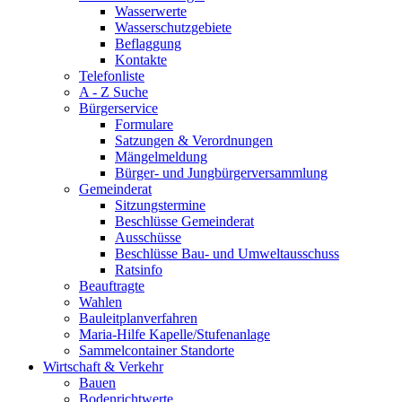
Wasserwerte
Wasserschutzgebiete
Beflaggung
Kontakte
Telefonliste
A - Z Suche
Bürgerservice
Formulare
Satzungen & Verordnungen
Mängelmeldung
Bürger- und Jungbürgerversammlung
Gemeinderat
Sitzungstermine
Beschlüsse Gemeinderat
Ausschüsse
Beschlüsse Bau- und Umweltausschuss
Ratsinfo
Beauftragte
Wahlen
Bauleitplanverfahren
Maria-Hilfe Kapelle/Stufenanlage
Sammelcontainer Standorte
Wirtschaft & Verkehr
Bauen
Bodenrichtwerte