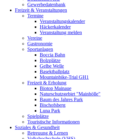
Gewerbedatenbank
Freizeit & Veranstaltungen
Termine
Veranstaltungskalender
Häckerkalender
Veranstaltung melden
Vereine
Gastronomie
Sportanlagen
Boccia Bahn
Bolzplätze
Gelbe Welle
Basektballplatz
Mountainbike-Trial GH1
Freizeit & Erholung
Biotop Mainaue
Naturschutzgebiet "Mainhölle"
Baum des Jahres Park
Bischofsberg
Luna Park
Spielplätze
Touristische Informationen
Soziales & Gesundheit
Betreuung & Lernen
Volkshochschule (VHS)