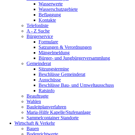
Wasserwerte
Wasserschutzgebiete
Beflaggung
Kontakte
Telefonliste
A - Z Suche
Bürgerservice
Formulare
Satzungen & Verordnungen
Mängelmeldung
Bürger- und Jungbürgerversammlung
Gemeinderat
Sitzungstermine
Beschlüsse Gemeinderat
Ausschüsse
Beschlüsse Bau- und Umweltausschuss
Ratsinfo
Beauftragte
Wahlen
Bauleitplanverfahren
Maria-Hilfe Kapelle/Stufenanlage
Sammelcontainer Standorte
Wirtschaft & Verkehr
Bauen
Bodenrichtwerte