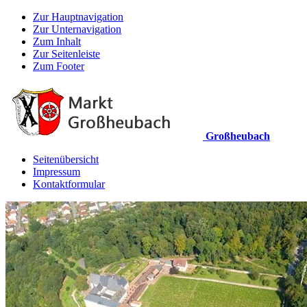
Zur Hauptnavigation
Zur Unternavigation
Zum Inhalt
Zur Seitenleiste
Zum Footer
Großheubach
Seitenübersicht
Impressum
Kontaktformular