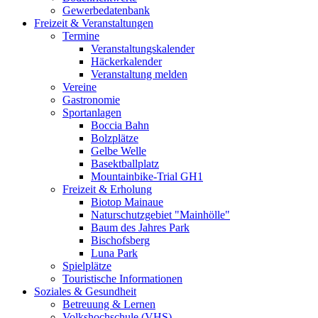
Gewerbedatenbank
Freizeit & Veranstaltungen
Termine
Veranstaltungskalender
Häckerkalender
Veranstaltung melden
Vereine
Gastronomie
Sportanlagen
Boccia Bahn
Bolzplätze
Gelbe Welle
Basektballplatz
Mountainbike-Trial GH1
Freizeit & Erholung
Biotop Mainaue
Naturschutzgebiet "Mainhölle"
Baum des Jahres Park
Bischofsberg
Luna Park
Spielplätze
Touristische Informationen
Soziales & Gesundheit
Betreuung & Lernen
Volkshochschule (VHS)