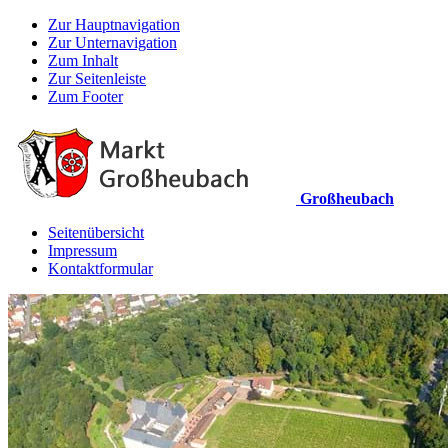
Zur Hauptnavigation
Zur Unternavigation
Zum Inhalt
Zur Seitenleiste
Zum Footer
Großheubach
Seitenübersicht
Impressum
Kontaktformular