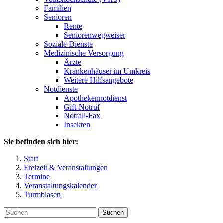
Familien
Senioren
Rente
Seniorenwegweiser
Soziale Dienste
Medizinische Versorgung
Ärzte
Krankenhäuser im Umkreis
Weitere Hilfsangebote
Notdienste
Apothekennotdienst
Gift-Notruf
Notfall-Fax
Insekten
Sie befinden sich hier:
Start
Freizeit & Veranstaltungen
Termine
Veranstaltungskalender
Turmblasen
Suchen