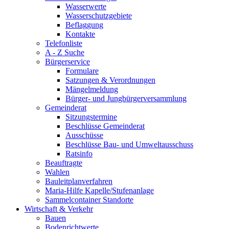
Wasserwerte
Wasserschutzgebiete
Beflaggung
Kontakte
Telefonliste
A - Z Suche
Bürgerservice
Formulare
Satzungen & Verordnungen
Mängelmeldung
Bürger- und Jungbürgerversammlung
Gemeinderat
Sitzungstermine
Beschlüsse Gemeinderat
Ausschüsse
Beschlüsse Bau- und Umweltausschuss
Ratsinfo
Beauftragte
Wahlen
Bauleitplanverfahren
Maria-Hilfe Kapelle/Stufenanlage
Sammelcontainer Standorte
Wirtschaft & Verkehr
Bauen
Bodenrichtwerte