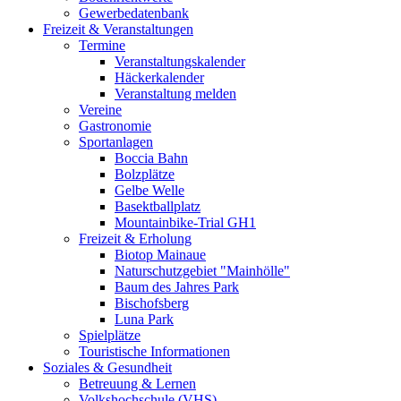
Gewerbedatenbank
Freizeit & Veranstaltungen
Termine
Veranstaltungskalender
Häckerkalender
Veranstaltung melden
Vereine
Gastronomie
Sportanlagen
Boccia Bahn
Bolzplätze
Gelbe Welle
Basektballplatz
Mountainbike-Trial GH1
Freizeit & Erholung
Biotop Mainaue
Naturschutzgebiet "Mainhölle"
Baum des Jahres Park
Bischofsberg
Luna Park
Spielplätze
Touristische Informationen
Soziales & Gesundheit
Betreuung & Lernen
Volkshochschule (VHS)