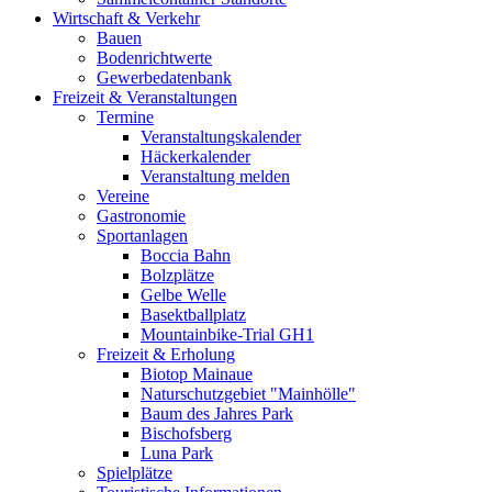
Wirtschaft & Verkehr
Bauen
Bodenrichtwerte
Gewerbedatenbank
Freizeit & Veranstaltungen
Termine
Veranstaltungskalender
Häckerkalender
Veranstaltung melden
Vereine
Gastronomie
Sportanlagen
Boccia Bahn
Bolzplätze
Gelbe Welle
Basektballplatz
Mountainbike-Trial GH1
Freizeit & Erholung
Biotop Mainaue
Naturschutzgebiet "Mainhölle"
Baum des Jahres Park
Bischofsberg
Luna Park
Spielplätze