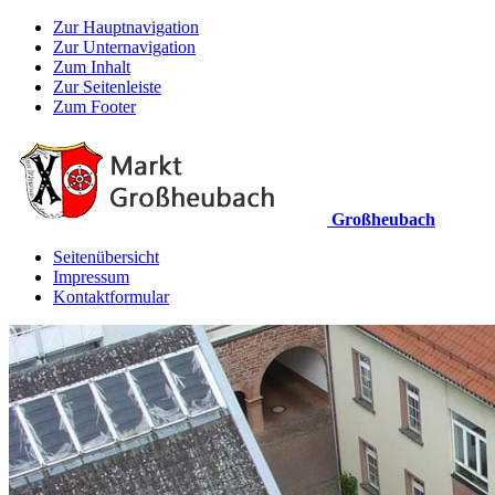
Zur Hauptnavigation
Zur Unternavigation
Zum Inhalt
Zur Seitenleiste
Zum Footer
Großheubach
Seitenübersicht
Impressum
Kontaktformular