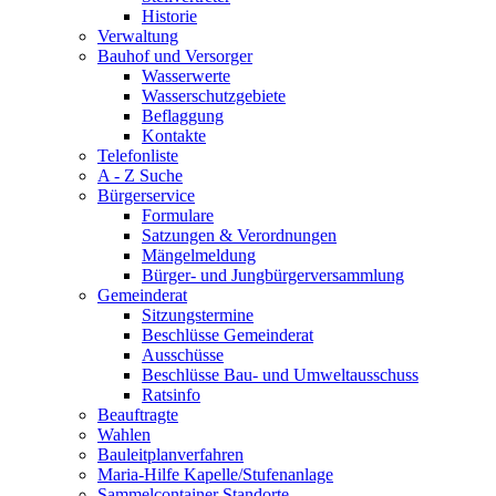
Historie
Verwaltung
Bauhof und Versorger
Wasserwerte
Wasserschutzgebiete
Beflaggung
Kontakte
Telefonliste
A - Z Suche
Bürgerservice
Formulare
Satzungen & Verordnungen
Mängelmeldung
Bürger- und Jungbürgerversammlung
Gemeinderat
Sitzungstermine
Beschlüsse Gemeinderat
Ausschüsse
Beschlüsse Bau- und Umweltausschuss
Ratsinfo
Beauftragte
Wahlen
Bauleitplanverfahren
Maria-Hilfe Kapelle/Stufenanlage
Sammelcontainer Standorte