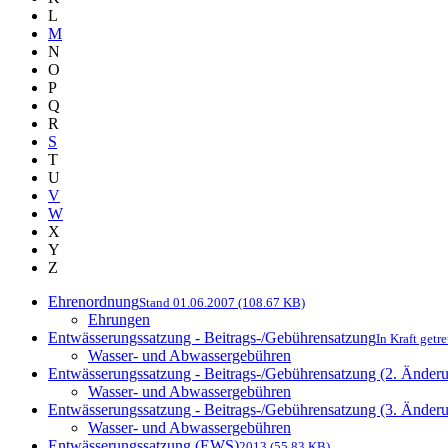
L
M
N
O
P
Q
R
S
T
U
V
W
X
Y
Z
Ehrenordnung
Stand 01.06.2007 (108.67 KB)
Ehrungen
Entwässerungssatzung - Beitrags-/Gebührensatzung
In Kraft getr
Wasser- und Abwassergebühren
Entwässerungssatzung - Beitrags-/Gebührensatzung (2. Änder
Wasser- und Abwassergebühren
Entwässerungssatzung - Beitrags-/Gebührensatzung (3. Änder
Wasser- und Abwassergebühren
Entwässerungssatzung (EWS)
2013 (55.83 KB)