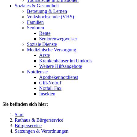
Touristische Informationen
Soziales & Gesundheit
Betreuung & Lernen
Volkshochschule (VHS)
Familien
Senioren
Rente
Seniorenwegweiser
Soziale Dienste
Medizinische Versorgung
Ärzte
Krankenhäuser im Umkreis
Weitere Hilfsangebote
Notdienste
Apothekennotdienst
Gift-Notruf
Notfall-Fax
Insekten
Sie befinden sich hier:
Start
Rathaus & Bürgerservice
Bürgerservice
Satzungen & Verordnungen